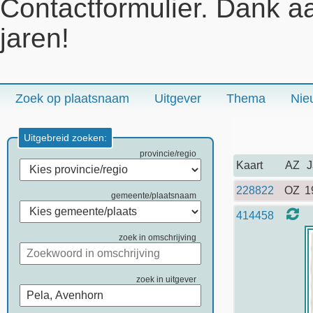
Contactformulier. Dank a
jaren!
Zoek op plaatsnaam
Uitgever
Thema
Nie
Uitgebreid zoeken:
provincie/regio
Kaart
AZ
J
228822
OZ
1
gemeente/plaatsnaam
414458
zoek in omschrijving
zoek in uitgever