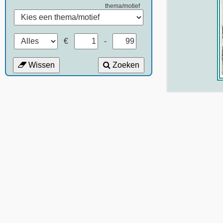
thema/motief
€
-
Wissen
Zoeken