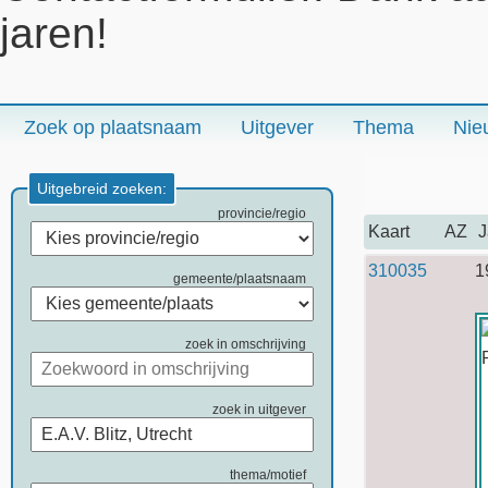
jaren!
Zoek op plaatsnaam
Uitgever
Thema
Nie
Uitgebreid zoeken:
provincie/regio
Kaart
AZ
J
310035
1
gemeente/plaatsnaam
zoek in omschrijving
zoek in uitgever
thema/motief