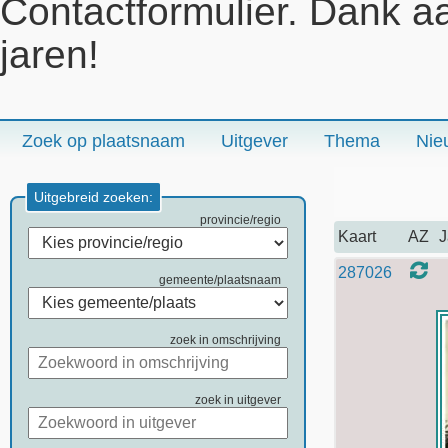
Contactformulier. Dank a
jaren!
Zoek op plaatsnaam
Uitgever
Thema
Nie
Uitgebreid zoeken:
provincie/regio
Kaart
AZ
J
287026
gemeente/plaatsnaam
zoek in omschrijving
zoek in uitgever