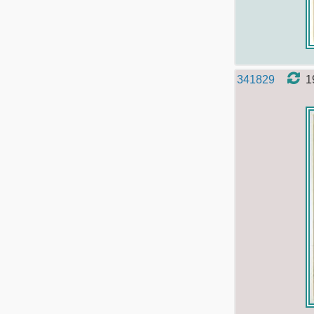
341829
1