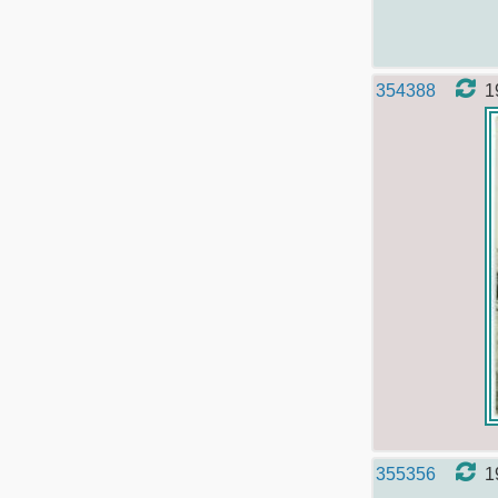
354388
1
355356
1