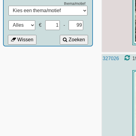
thema/motief
€
-
Wissen
Zoeken
327026
1