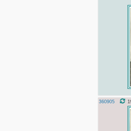
360905
1