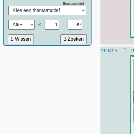
thema/motief
€
-
Wissen
Zoeken
269495
1