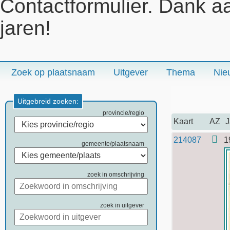
Contactformulier. Dank a
jaren!
Zoek op plaatsnaam
Uitgever
Thema
Nie
Uitgebreid zoeken:
provincie/regio
Kaart
AZ
J
214087
1
gemeente/plaatsnaam
zoek in omschrijving
zoek in uitgever