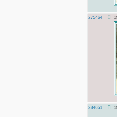
275464
1
284651
1