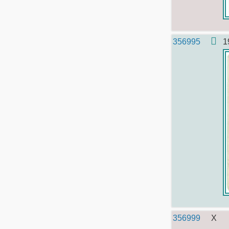
356995
1
356999
X