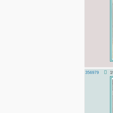
356979
1