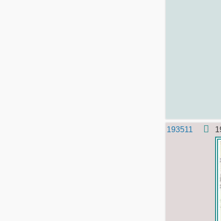
193511
1