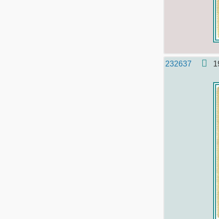
232637
1