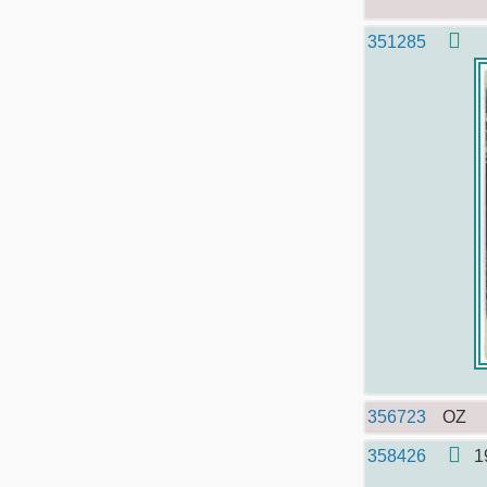
351285
356723
OZ
358426
1