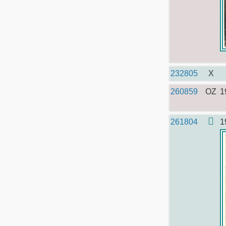
232805
X
260859
OZ
1
261804
1