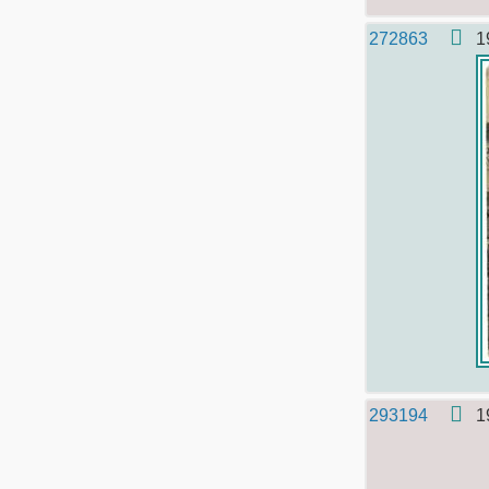
272863
1
293194
1