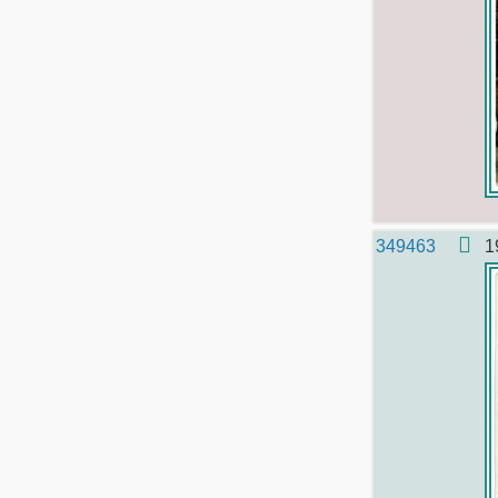
349463
1