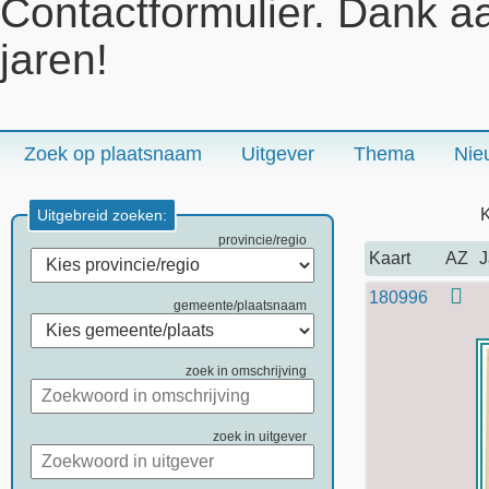
Contactformulier. Dank a
jaren!
Zoek op plaatsnaam
Uitgever
Thema
Nie
K
Uitgebreid zoeken:
provincie/regio
Kaart
AZ
J
180996
gemeente/plaatsnaam
zoek in omschrijving
zoek in uitgever