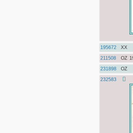
195672
XX
211508
OZ
1
231898
OZ
232583