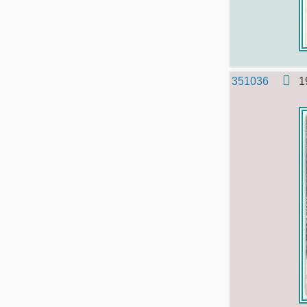
351036
1