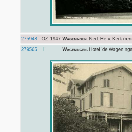
275948
OZ
1947
Wageningen
. Ned. Herv. Kerk (re
279565
Wageningen
. Hotel 'de Wagening