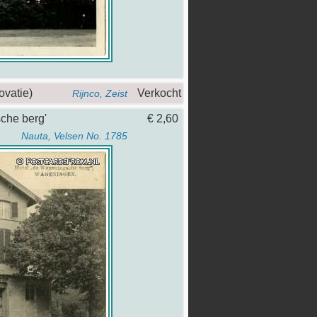
novatie)
Verkocht
Rijnco, Zeist
sche berg'
€ 2,60
Nauta, Velsen No. 1785