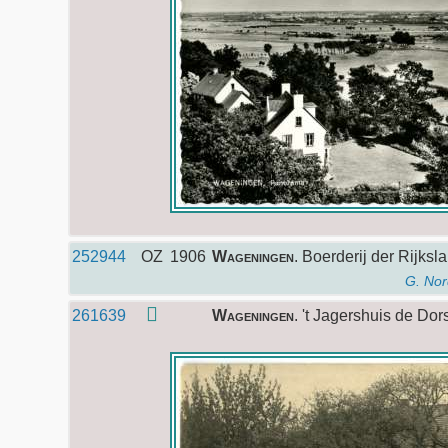
252944
OZ
1906
Wageningen
. Boerderij der Rijk
G. Nor
261639
Wageningen
. 't Jagershuis de D