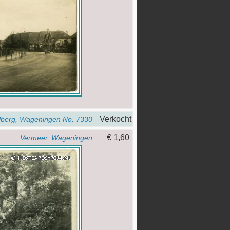
Verkocht
Elberg, Wageningen No. 7330
€ 1,60
Vermeer, Wageningen