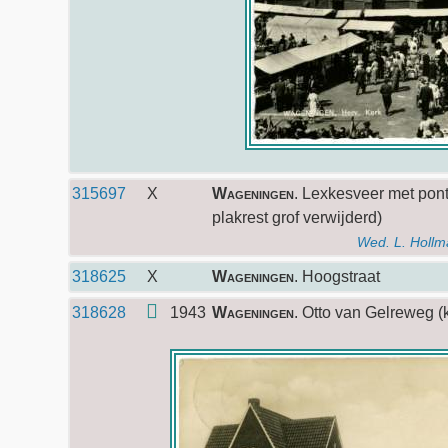
315697
X
Wageningen
. Lexkesveer met pont
plakrest grof verwijderd)
Wed. L. Holl
318625
X
Wageningen
. Hoogstraat
318628
1943
Wageningen
. Otto van Gelreweg (