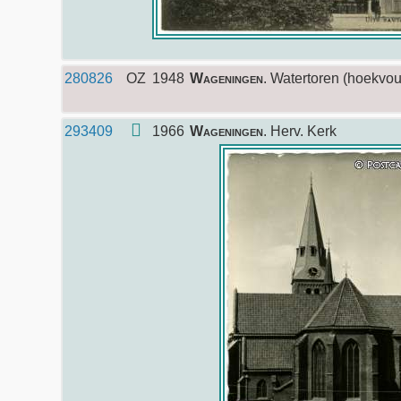
280826
OZ
1948
Wageningen
. Watertoren (hoekvou
293409
1966
Wageningen
. Herv. Kerk