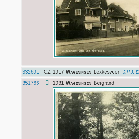
332691
OZ
1917
Wageningen
. Lexkesveer
J.H.J. 
351766
1931
Wageningen
. Bergrand