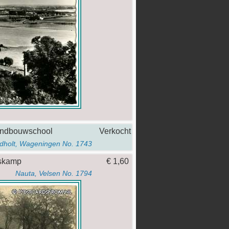
slandbouwschool
Verkocht
dholt, Wageningen No. 1743
orskamp
€ 1,60
Nauta, Velsen No. 1794