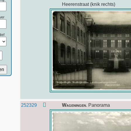
Heerenstraat (knik rechts)
ver
ief
en
252329
Wageningen
. Panorama