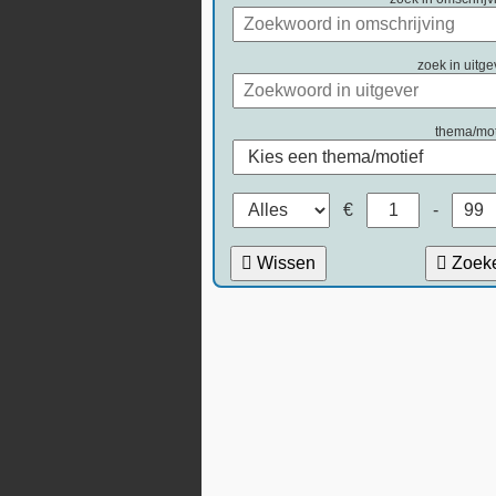
zoek in uitge
thema/mot
€
-
Wissen
Zoek