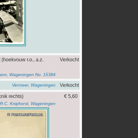
 (hoekvouw r.o., a.z.
Verkocht
mann, Wageningen No. 15384
Verkocht
Vermeer, Wageningen
knik rechts)
€ 5,60
R.C. Kniphorst, Wageningen