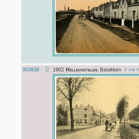
303938
1902
Hellevoetsluis
. Barakken
J. v.d.