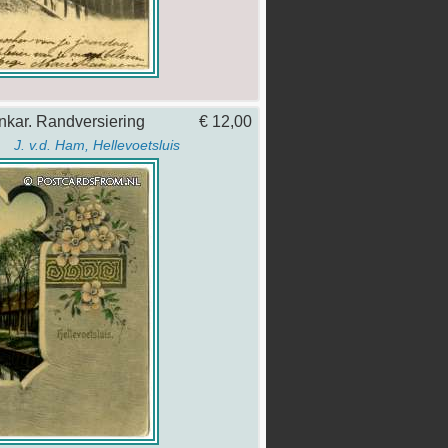
nkar. Randversiering
€ 12,00
J. v.d. Ham, Hellevoetsluis