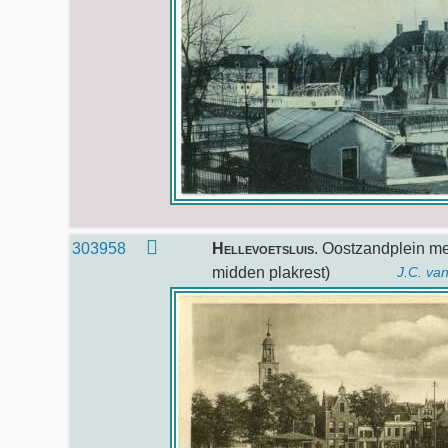
303958
Hellevoetsluis
. Oostzandplein me
midden plakrest)
J.C. va