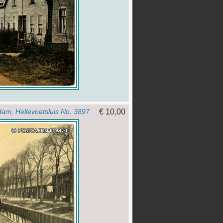
€ 10,00
 Ham, Hellevoetsluis No. 3897