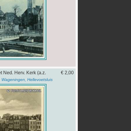
t Ned. Herv. Kerk (a.z.
€ 2,00
n Wageningen, Hellevoetsluis