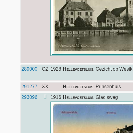
289000
OZ
1928
Hellevoetsluis
. Gezicht op West
291277
XX
Hellevoetsluis
. Prinsenhuis
293096
1916
Hellevoetsluis
. Glacisweg