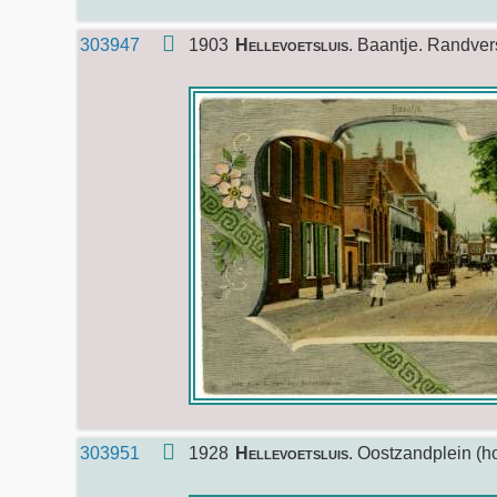
303947
1903
Hellevoetsluis
. Baantje. Randver
303951
1928
Hellevoetsluis
. Oostzandplein (hoe