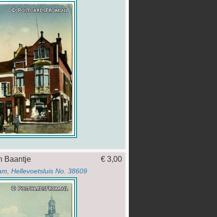
en Baantje
€ 3,00
Ham, Hellevoetsluis No. 38609