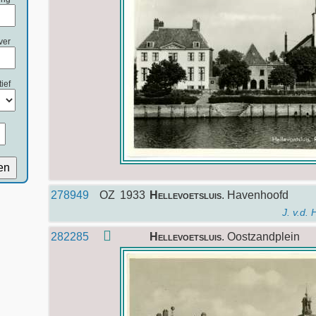
ver
ief
en
278949
OZ
1933
Hellevoetsluis
. Havenhoofd
J. v.d.
282285
Hellevoetsluis
. Oostzandplein