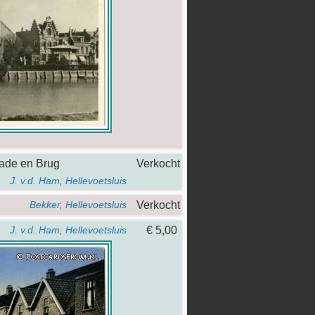
kade en Brug
Verkocht
J. v.d. Ham, Hellevoetsluis
Verkocht
Bekker, Hellevoetsluis
€ 5,00
J. v.d. Ham, Hellevoetsluis