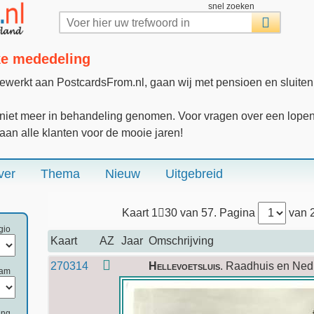
snel zoeken
jke mededeling
gewerkt aan PostcardsFrom.nl, gaan wij met pensioen en sluite
iet meer in behandeling genomen. Voor vragen over een lopende
 aan alle klanten voor de mooie jaren!
ver
Thema
Nieuw
Uitgebreid
Kaart 1
30 van 57. Pagina
van 
gio
Kaart
AZ
Jaar
Omschrijving
270314
Hellevoetsluis
. Raadhuis en Ned
aam
ing