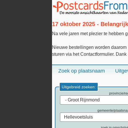
17 oktober 2025 - Belangri
Na vele jaren met plezier te hebben 
Nieuwe bestellingen worden daarom n
sturen via het Contactformulier. Dank
Zoek op plaatsnaam
Uitge
Uitgebreid zoeken:
provincie/re
gemeente/plaatsn
zoek in omschrijv