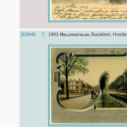
303940
1903
Hellevoetsluis
. Barakken. Honde