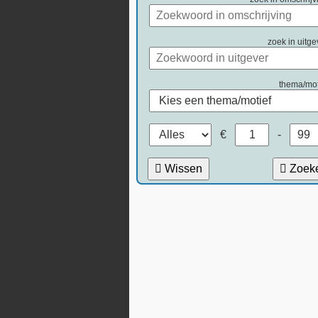
zoek in uitge
thema/mot
€
-
Wissen
Zoek