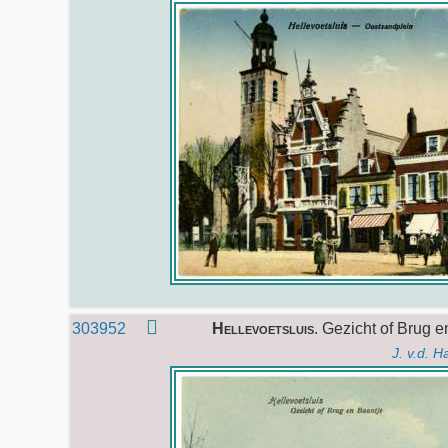
303952
Hellevoetsluis
. Gezicht of Brug 
J. v.d. 