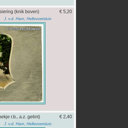
siering (knik boven)
€ 5,20
J. v.d. Ham, Hellevoetsluis
kje r.b., a.z. getint)
€ 2,40
J. v.d. Ham, Hellevoetsluis