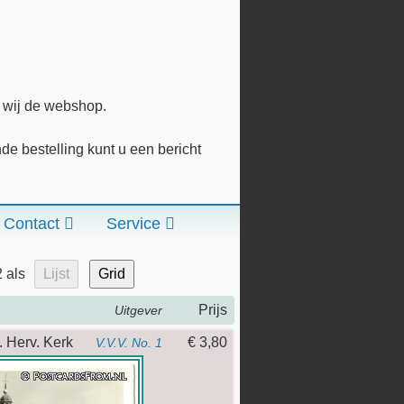
n wij de webshop.
 bestelling kunt u een bericht
Contact
Service
2
als
Lijst
Grid
Prijs
Uitgever
. Herv. Kerk
€ 3,80
V.V.V. No. 1