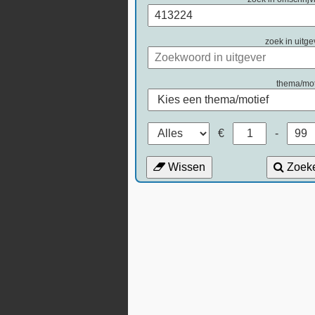
zoek in uitge
thema/mot
€
-
Wissen
Zoek