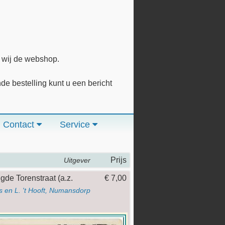
n wij de webshop.
 bestelling kunt u een bericht
Contact
Service
Prijs
Uitgever
gde Torenstraat (a.z.
€ 7,00
s en L. 't Hooft, Numansdorp