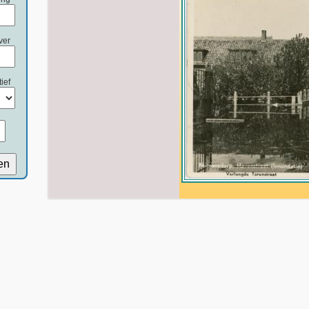
ver
ief
en