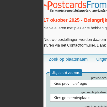
17 oktober 2025 - Belangri
Na vele jaren met plezier te hebben 
Nieuwe bestellingen worden daarom n
sturen via het Contactformulier. Dank
Zoek op plaatsnaam
Uitge
Uitgebreid zoeken:
provincie/re
gemeente/plaatsn
zoek in omschrijv