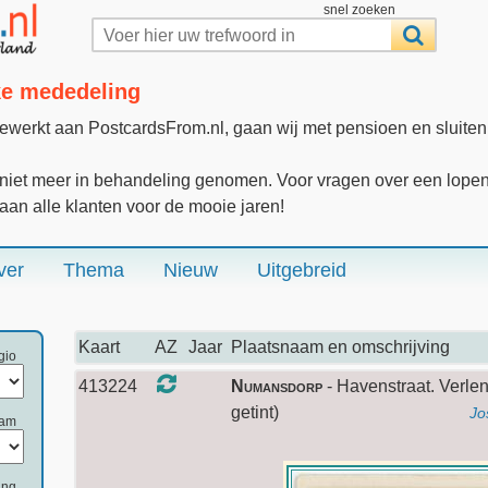
snel zoeken
jke mededeling
gewerkt aan PostcardsFrom.nl, gaan wij met pensioen en sluite
iet meer in behandeling genomen. Voor vragen over een lopende
 aan alle klanten voor de mooie jaren!
ver
Thema
Nieuw
Uitgebreid
Kaart
AZ
Jaar
Plaatsnaam en omschrijving
gio
413224
Numansdorp
- Havenstraat. Verlen
getint)
Jo
aam
ing