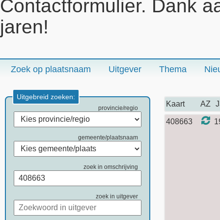
Contactformulier. Dank a
jaren!
Zoek op plaatsnaam
Uitgever
Thema
Nie
Uitgebreid zoeken:
Kaart
AZ
J
provincie/regio
408663
1
gemeente/plaatsnaam
zoek in omschrijving
zoek in uitgever