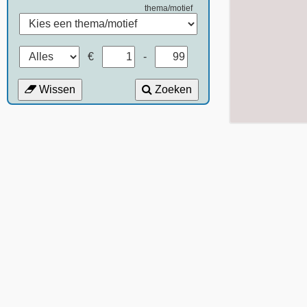
thema/motief
€
-
Wissen
Zoeken