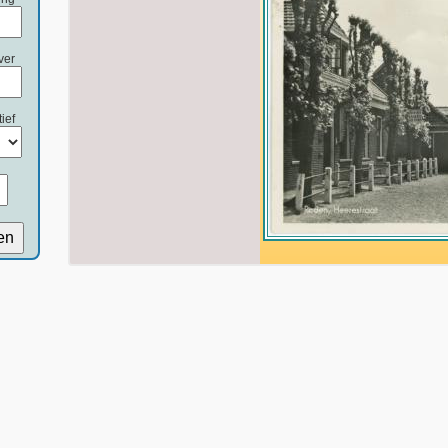
ver
ief
en