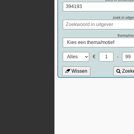
zoek in uitge
thema/mot
€
-
Wissen
Zoek