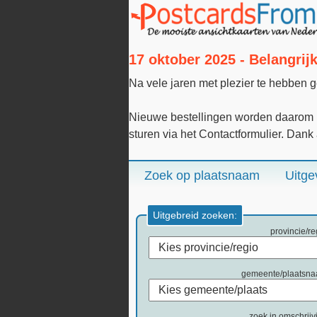
17 oktober 2025 - Belangri
Na vele jaren met plezier te hebben 
Nieuwe bestellingen worden daarom n
sturen via het Contactformulier. Dank
Zoek op plaatsnaam
Uitge
Uitgebreid zoeken:
provincie/re
gemeente/plaatsn
zoek in omschrijv