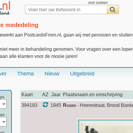
snel zoeken
jke mededeling
gewerkt aan PostcardsFrom.nl, gaan wij met pensioen en sluite
iet meer in behandeling genomen. Voor vragen over een lopende
 aan alle klanten voor de mooie jaren!
ver
Thema
Nieuw
Uitgebreid
Kaart
AZ
Jaar
Plaatsnaam en omschrijving
gio
394193
1945
Roden
- Heerestraat. Brood Banke
aam
ing