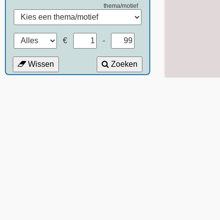
thema/motief
€
-
Wissen
Zoeken