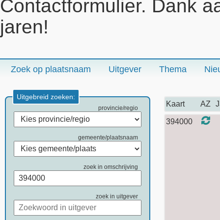
Contactformulier. Dank a
jaren!
Zoek op plaatsnaam
Uitgever
Thema
Nie
Uitgebreid zoeken:
Kaart
AZ
J
provincie/regio
394000
gemeente/plaatsnaam
zoek in omschrijving
zoek in uitgever