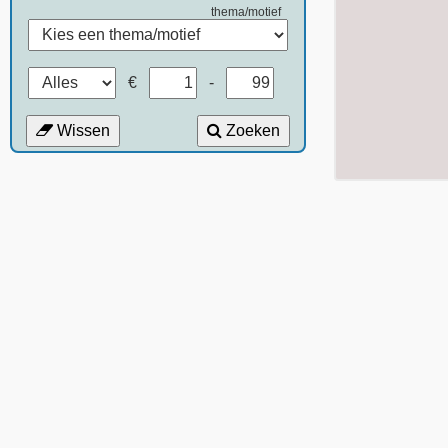
thema/motief
€
-
Wissen
Zoeken