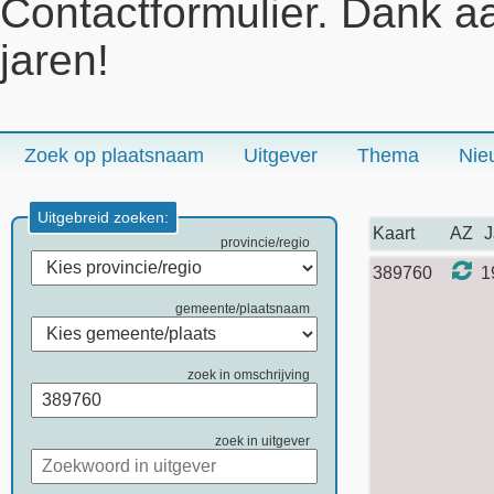
Contactformulier. Dank a
jaren!
Zoek op plaatsnaam
Uitgever
Thema
Nie
Uitgebreid zoeken:
Kaart
AZ
J
provincie/regio
389760
1
gemeente/plaatsnaam
zoek in omschrijving
zoek in uitgever