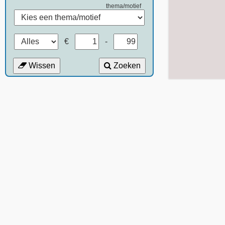
thema/motief
€
-
Wissen
Zoeken