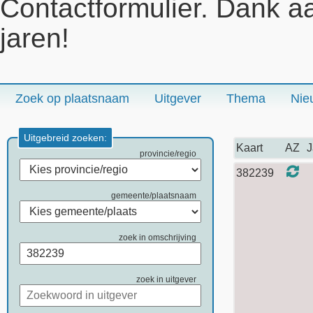
Contactformulier. Dank a
jaren!
Zoek op plaatsnaam
Uitgever
Thema
Nie
Uitgebreid zoeken:
Kaart
AZ
J
provincie/regio
382239
gemeente/plaatsnaam
zoek in omschrijving
zoek in uitgever