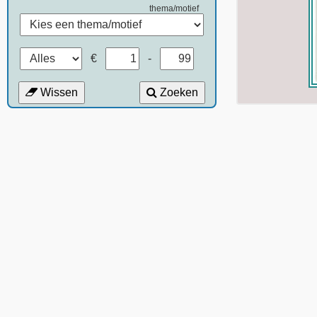
thema/motief
€
-
Wissen
Zoeken