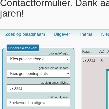
Contactformulier. Dank a
jaren!
Zoek op plaatsnaam
Uitgever
Thema
Nie
Uitgebreid zoeken:
Kaart
AZ
J
provincie/regio
378031
X
gemeente/plaatsnaam
zoek in omschrijving
zoek in uitgever