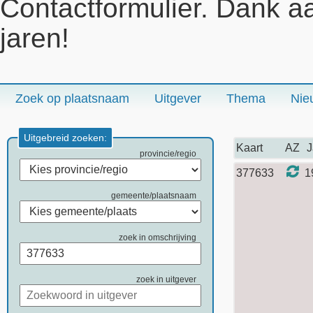
Contactformulier. Dank a
jaren!
Zoek op plaatsnaam
Uitgever
Thema
Nie
Uitgebreid zoeken:
Kaart
AZ
J
provincie/regio
377633
1
gemeente/plaatsnaam
zoek in omschrijving
zoek in uitgever