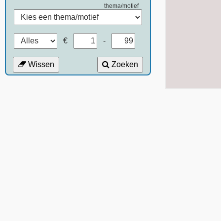
thema/motief
€
-
Wissen
Zoeken