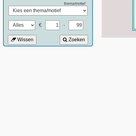
thema/motief
€
-
Wissen
Zoeken