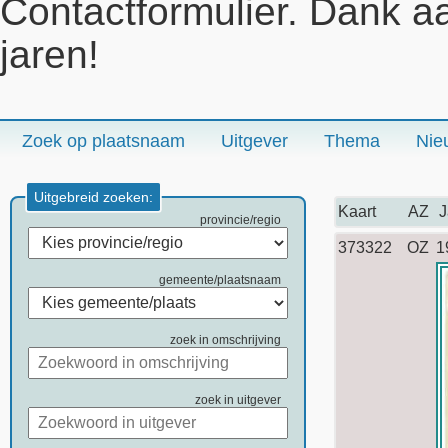
Contactformulier. Dank a
jaren!
Zoek op plaatsnaam
Uitgever
Thema
Nie
Uitgebreid zoeken:
Kaart
AZ
J
provincie/regio
373322
OZ
1
gemeente/plaatsnaam
zoek in omschrijving
zoek in uitgever