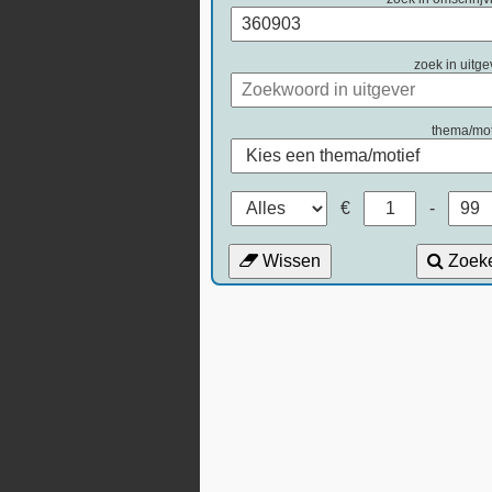
zoek in uitge
thema/mot
€
-
Wissen
Zoek