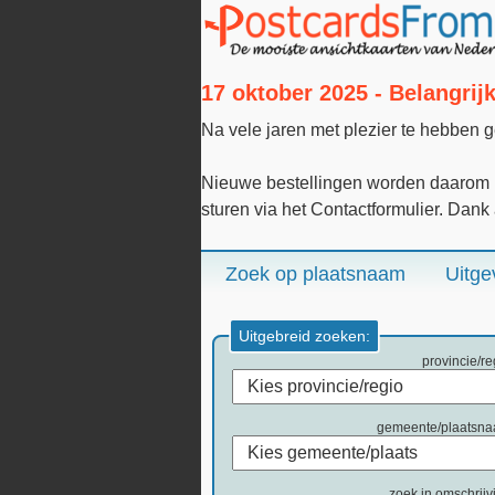
17 oktober 2025 - Belangri
Na vele jaren met plezier te hebben 
Nieuwe bestellingen worden daarom n
sturen via het Contactformulier. Dank
Zoek op plaatsnaam
Uitge
Uitgebreid zoeken:
provincie/re
gemeente/plaatsn
zoek in omschrijv