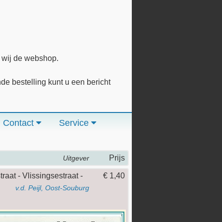
n wij de webshop.
 bestelling kunt u een bericht
Contact
Service
Prijs
Uitgever
raat - Vlissingsestraat -
€ 1,40
v.d. Peijl, Oost-Souburg