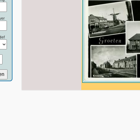
ver
ief
en