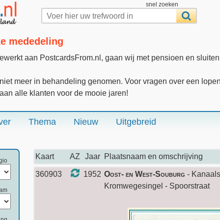
snel zoeken
jke mededeling
gewerkt aan PostcardsFrom.nl, gaan wij met pensioen en sluite
iet meer in behandeling genomen. Voor vragen over een lopende
 aan alle klanten voor de mooie jaren!
ver
Thema
Nieuw
Uitgebreid
Kaart
AZ
Jaar
Plaatsnaam en omschrijving
gio
360903
1952
Oost- en West-Souburg
- Kanaalst
Kromwegesingel - Spoorstraat
aam
ing