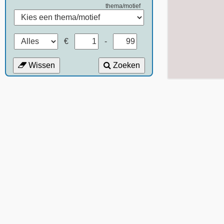
thema/motief
€
-
Wissen
Zoeken