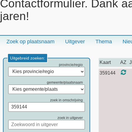
Contactformulier. Dank a
jaren!
Zoek op plaatsnaam
Uitgever
Thema
Nie
Uitgebreid zoeken:
Kaart
AZ
J
provincie/regio
359144
gemeente/plaatsnaam
zoek in omschrijving
zoek in uitgever