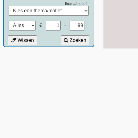
thema/motief
€
-
Wissen
Zoeken