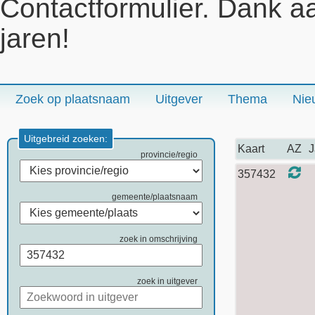
Contactformulier. Dank a
jaren!
Zoek op plaatsnaam
Uitgever
Thema
Nie
Uitgebreid zoeken:
Kaart
AZ
J
provincie/regio
357432
gemeente/plaatsnaam
zoek in omschrijving
zoek in uitgever