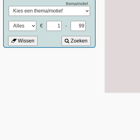
thema/motief
€
-
Wissen
Zoeken