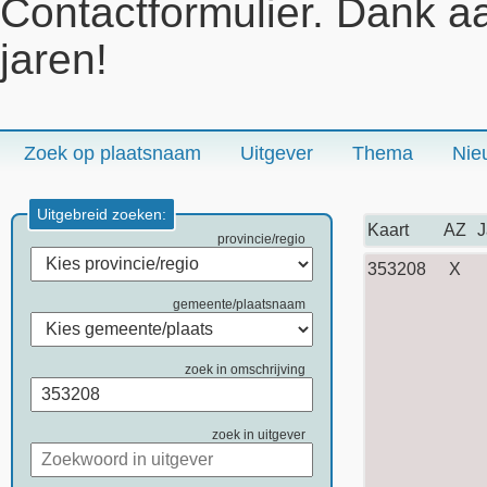
Contactformulier. Dank a
jaren!
Zoek op plaatsnaam
Uitgever
Thema
Nie
Uitgebreid zoeken:
Kaart
AZ
J
provincie/regio
353208
X
gemeente/plaatsnaam
zoek in omschrijving
zoek in uitgever