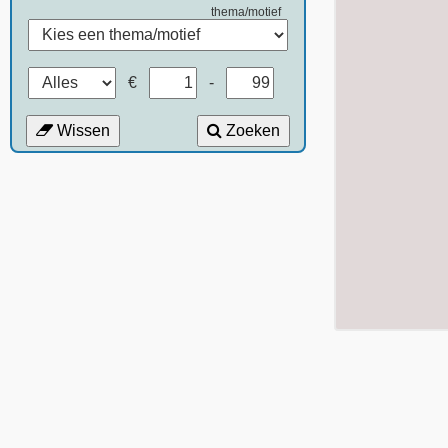
thema/motief
€
-
Wissen
Zoeken