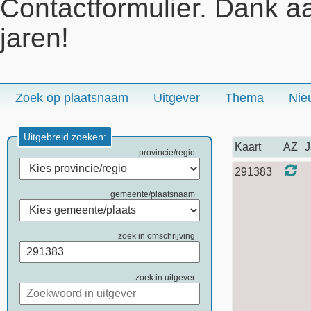
Contactformulier. Dank a
jaren!
Zoek op plaatsnaam
Uitgever
Thema
Nie
Uitgebreid zoeken:
Kaart
AZ
J
provincie/regio
291383
gemeente/plaatsnaam
zoek in omschrijving
zoek in uitgever