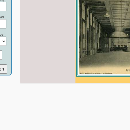
ver
ief
en