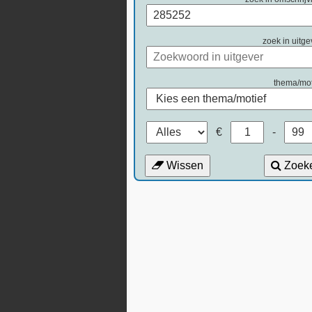
zoek in uitge
thema/mot
€
-
Wissen
Zoek