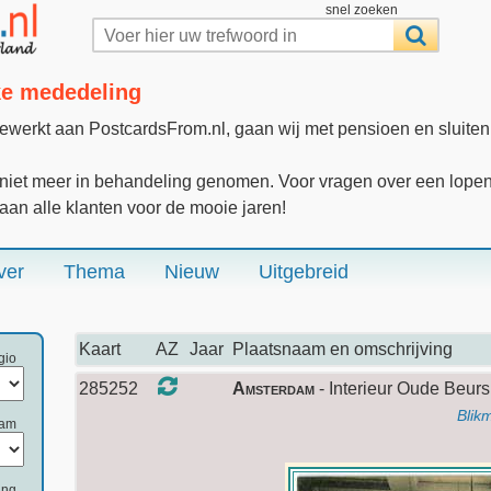
snel zoeken
jke mededeling
gewerkt aan PostcardsFrom.nl, gaan wij met pensioen en sluite
iet meer in behandeling genomen. Voor vragen over een lopende
 aan alle klanten voor de mooie jaren!
ver
Thema
Nieuw
Uitgebreid
Kaart
AZ
Jaar
Plaatsnaam en omschrijving
gio
285252
Amsterdam
- Interieur Oude Beur
Blik
aam
ing