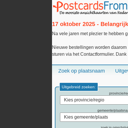
17 oktober 2025 - Belangri
Na vele jaren met plezier te hebben 
Nieuwe bestellingen worden daarom n
sturen via het Contactformulier. Dank
Zoek op plaatsnaam
Uitge
Uitgebreid zoeken:
provincie/re
gemeente/plaatsn
zoek in omschrijv