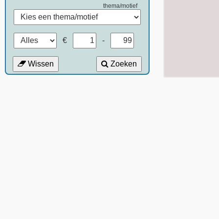
thema/motief
€
-
Wissen
Zoeken