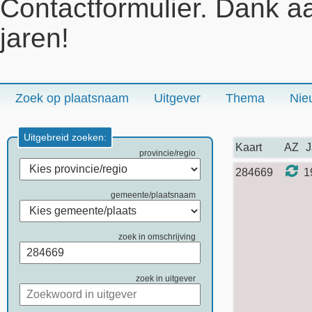
Contactformulier. Dank a
jaren!
Zoek op plaatsnaam
Uitgever
Thema
Nie
Uitgebreid zoeken:
Kaart
AZ
J
provincie/regio
284669
1
gemeente/plaatsnaam
zoek in omschrijving
zoek in uitgever