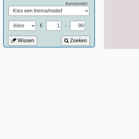
thema/motief
€
-
Wissen
Zoeken