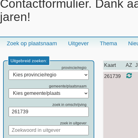
Contactformulier. Dank a
jaren!
Zoek op plaatsnaam
Uitgever
Thema
Nie
Uitgebreid zoeken:
Kaart
AZ
J
provincie/regio
261739
gemeente/plaatsnaam
zoek in omschrijving
zoek in uitgever