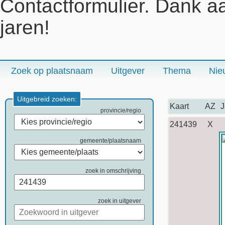
Contactformulier. Dank a
jaren!
Zoek op plaatsnaam
Uitgever
Thema
Nie
Uitgebreid zoeken:
Kaart
AZ
J
provincie/regio
241439
X
gemeente/plaatsnaam
zoek in omschrijving
zoek in uitgever