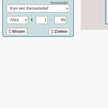
thema/motief
€
-
Wissen
Zoeken