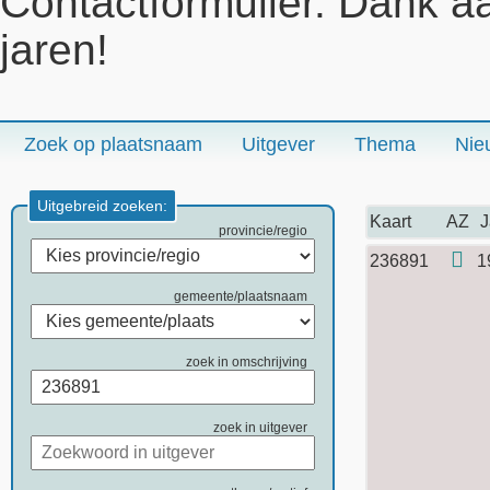
Contactformulier. Dank a
jaren!
Zoek op plaatsnaam
Uitgever
Thema
Nie
Uitgebreid zoeken:
Kaart
AZ
J
provincie/regio
236891
1
gemeente/plaatsnaam
zoek in omschrijving
zoek in uitgever