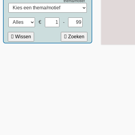
thema/motief
€
-
Wissen
Zoeken