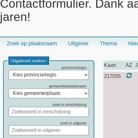
Contactformulier. Dank a
jaren!
Zoek op plaatsnaam
Uitgever
Thema
Nie
Uitgebreid zoeken:
Kaart
AZ
J
provincie/regio
217035
gemeente/plaatsnaam
zoek in omschrijving
zoek in uitgever