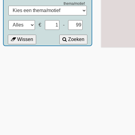
thema/motief
€
-
Wissen
Zoeken