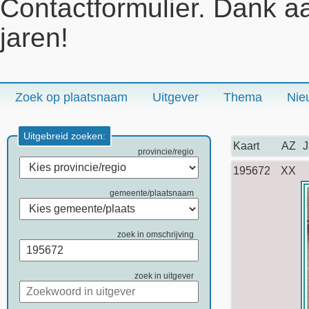
Contactformulier. Dank a
jaren!
Zoek op plaatsnaam
Uitgever
Thema
Nie
Uitgebreid zoeken:
Kaart
AZ
J
provincie/regio
195672
XX
gemeente/plaatsnaam
zoek in omschrijving
zoek in uitgever