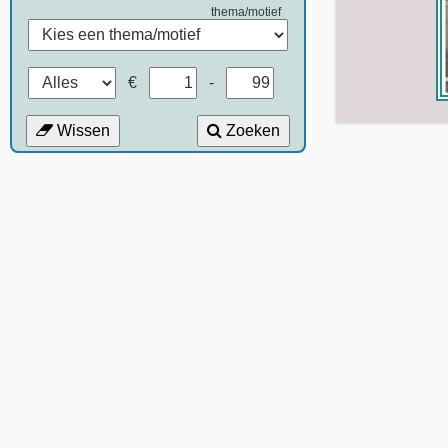
thema/motief
€
-
Wissen
Zoeken