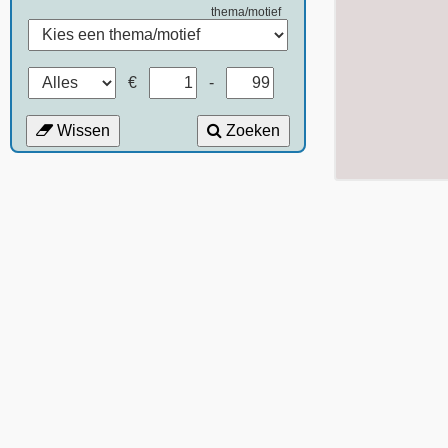
thema/motief
€
-
Wissen
Zoeken