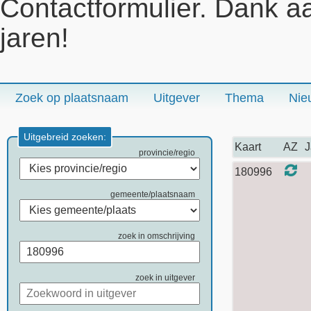
Contactformulier. Dank a
jaren!
Zoek op plaatsnaam
Uitgever
Thema
Nie
Uitgebreid zoeken:
Kaart
AZ
J
provincie/regio
180996
gemeente/plaatsnaam
zoek in omschrijving
zoek in uitgever