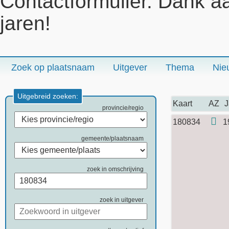
Contactformulier. Dank a
jaren!
Zoek op plaatsnaam
Uitgever
Thema
Nie
Uitgebreid zoeken:
Kaart
AZ
J
provincie/regio
180834
1
gemeente/plaatsnaam
zoek in omschrijving
zoek in uitgever