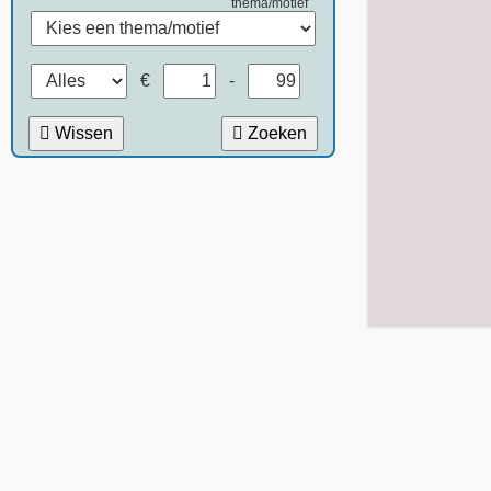
thema/motief
€
-
Wissen
Zoeken